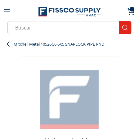
Skip to main content
menu
{0}
Site Search
submit
Mitchell Metal 10526G6 6X5 SNAPLOCK PIPE RND