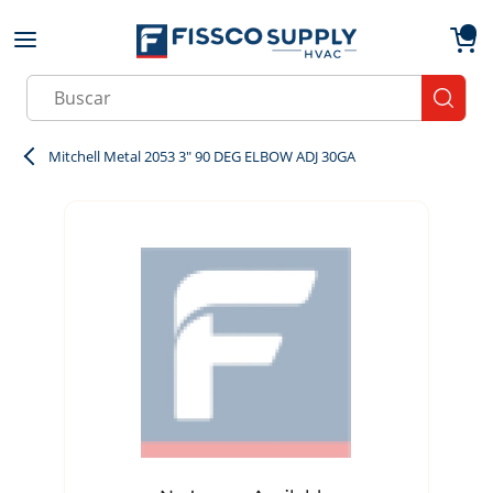
Skip to main content
menu
{0}
Site Search
submit
Mitchell Metal 2053 3" 90 DEG ELBOW ADJ 30GA