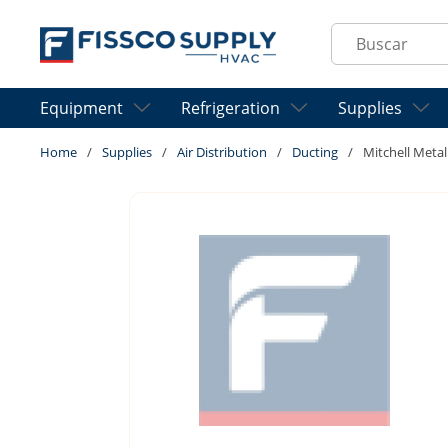
Skip to main content
Site Search
Equipment
Refrigeration
Supplies
Home
/
Supplies
/
Air Distribution
/
Ducting
/
Mitchell Meta