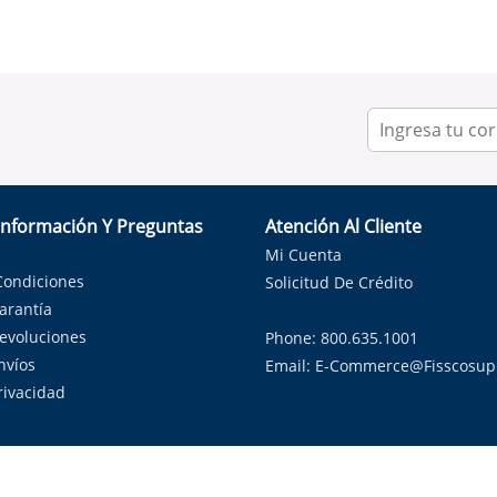
Información Y Preguntas
Atención Al Cliente
Mi Cuenta
Condiciones
Solicitud De Crédito
Garantía
Devoluciones
Phone: 800.635.1001
nvíos
Email:
E-Commerce@fisscosup
Privacidad
ndo con orgullo soluciones de HVAC en el estado de la Estrella Sol