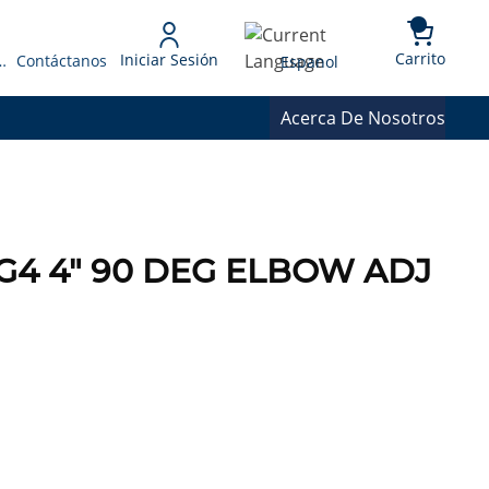
{0} 
Language
Carrito
Iniciar Sesión
 Presupuesto
Contáctanos
Espanol
Acerca De Nosotros
26G4 4" 90 DEG ELBOW ADJ