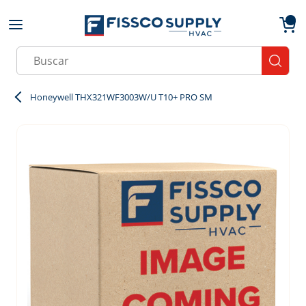
Skip to main content
menu
{0}
Site Search
submit
Honeywell THX321WF3003W/U T10+ PRO SM