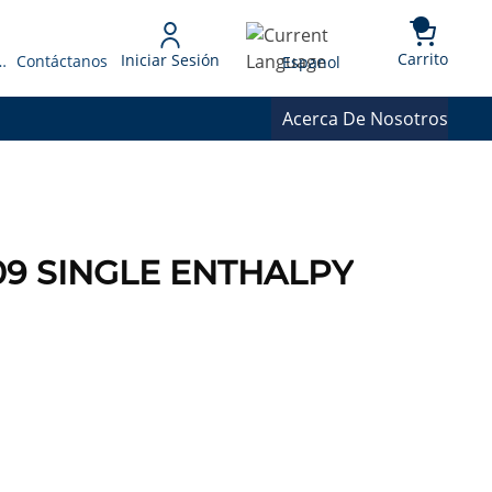
{0} 
Language
Carrito
Iniciar Sesión
 Presupuesto
Contáctanos
Espanol
Acerca De Nosotros
1Z09 SINGLE ENTHALPY