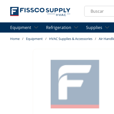
Skip to main content
Site Search
Equipment
Refrigeration
Supplies
Home
/
Equipment
/
HVAC Supplies & Accessories
/
Air Handli