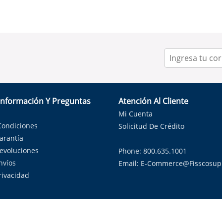
Información Y Preguntas
Atención Al Cliente
Mi Cuenta
Condiciones
Solicitud De Crédito
Garantía
Devoluciones
Phone: 800.635.1001
nvíos
Email:
E-Commerce@fisscosup
Privacidad
ndo con orgullo soluciones de HVAC en el estado de la Estrella Sol