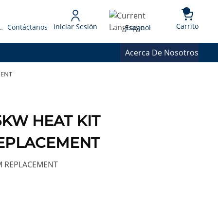
{0} 
Language
Carrito
Iniciar Sesión
 Presupuesto
Contáctanos
Espanol
Acerca De Nosotros
MENT
5KW HEAT KIT
EPLACEMENT
M REPLACEMENT