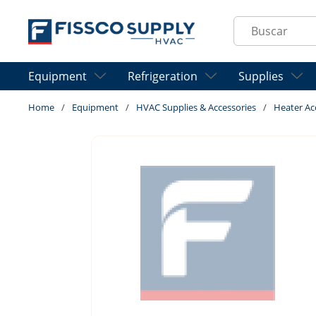
Skip to main content
Site Search
Equipment
Refrigeration
Supplies
Home
/
Equipment
/
HVAC Supplies & Accessories
/
Heater Ac