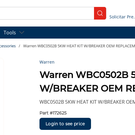
submit search
Solicitar
Tools
cessories
/
Warren WBC0502B 5KW HEAT KIT W/BREAKER OEM REPLACE
Warren
Warren WBC0502B 
W/BREAKER OEM R
WBC0502B 5KW HEAT KIT W/BREAKER OE
Part #
172625
Login to see price