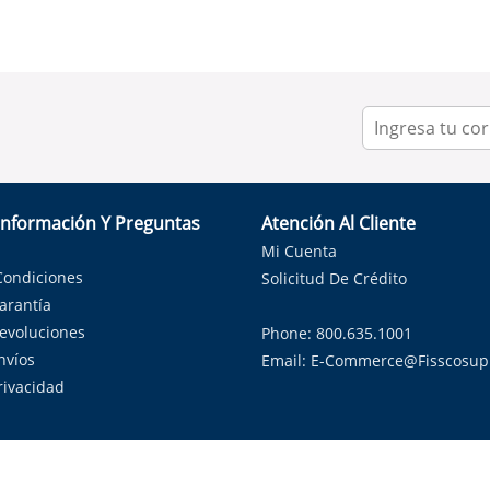
Información Y Preguntas
Atención Al Cliente
Mi Cuenta
Condiciones
Solicitud De Crédito
Garantía
Devoluciones
Phone: 800.635.1001
nvíos
Email:
E-Commerce@fisscosup
Privacidad
ndo con orgullo soluciones de HVAC en el estado de la Estrella Sol