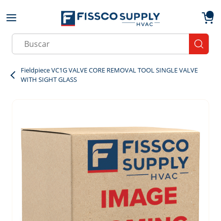
Skip to main content
menu
{0}
Site Search
submit
Fieldpiece VC1G VALVE CORE REMOVAL TOOL SINGLE VALVE
WITH SIGHT GLASS