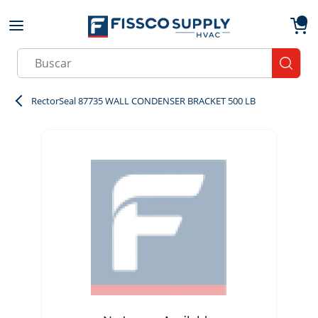
Skip to main content
menu
{0}
Site Search
submit
RectorSeal 87735 WALL CONDENSER BRACKET 500 LB