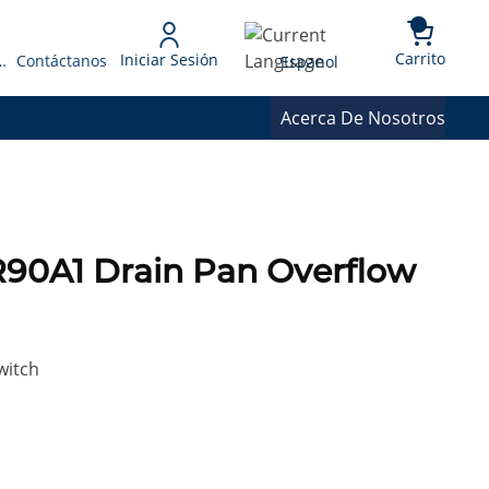
{0} 
Language
Carrito
Iniciar Sesión
 Presupuesto
Contáctanos
Espanol
Acerca De Nosotros
90A1 Drain Pan Overflow
witch