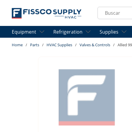
Skip to main content
Site Search
Equipment
Refrigeration
Supplies
Home
/
Parts
/
HVAC Supplies
/
Valves & Controls
/
Allied 