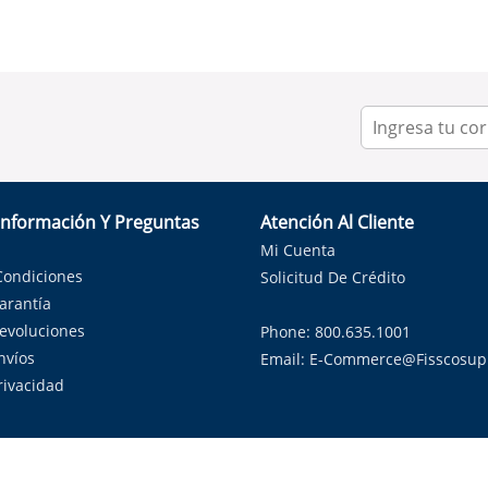
Información Y Preguntas
Atención Al Cliente
Mi Cuenta
Condiciones
Solicitud De Crédito
Garantía
Devoluciones
Phone: 800.635.1001
nvíos
Email:
E-Commerce@fisscosup
Privacidad
ndo con orgullo soluciones de HVAC en el estado de la Estrella Sol