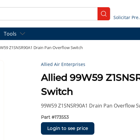
submit search
Solicitar
Tools
99W59 Z1SNSR90A1 Drain Pan Overflow Switch
Allied Air Enterprises
Allied 99W59 Z1SNSR
Switch
99W59 Z1SNSR90A1 Drain Pan Overflow S
Part #
173553
Login to see price