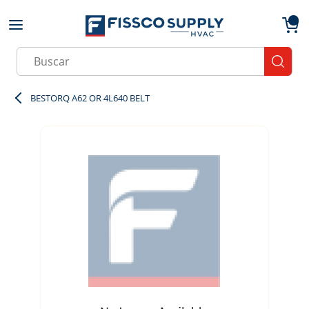
Skip to main content
menu
{0}
Site Search
submit
BESTORQ A62 OR 4L640 BELT