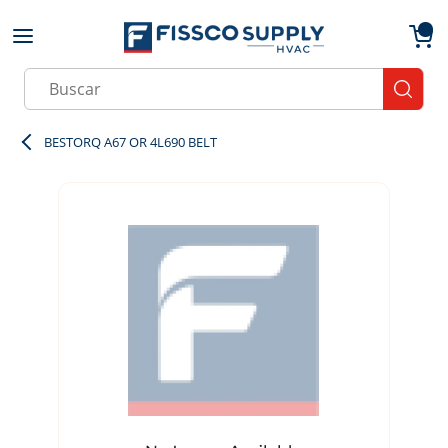
Skip to main content
menu
{0}
Site Search
submit
BESTORQ A67 OR 4L690 BELT