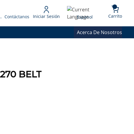
{0} 
Language
Carrito
Iniciar Sesión
 Presupuesto
Contáctanos
Espanol
Acerca De Nosotros
270 BELT