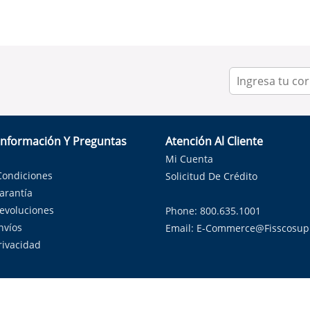
Información Y Preguntas
Atención Al Cliente
Mi Cuenta
Condiciones
Solicitud De Crédito
Garantía
Devoluciones
Phone: 800.635.1001
nvíos
Email:
E-Commerce@fisscosup
Privacidad
ndo con orgullo soluciones de HVAC en el estado de la Estrella Sol