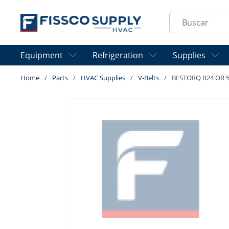
Skip to main content
Site Search
Equipment
Refrigeration
Supplies
Home
/
Parts
/
HVAC Supplies
/
V-Belts
/
BESTORQ B24 OR 5