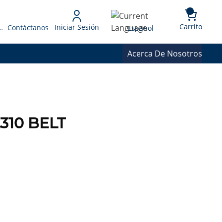
{0} 
Language
Carrito
Iniciar Sesión
 Presupuesto
Contáctanos
Espanol
Acerca De Nosotros
310 BELT