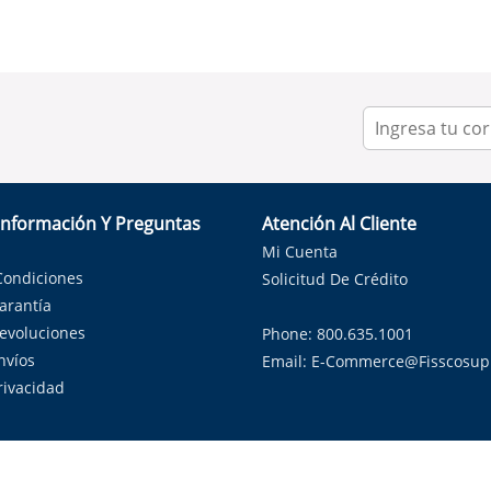
Información Y Preguntas
Atención Al Cliente
Mi Cuenta
Condiciones
Solicitud De Crédito
Garantía
Devoluciones
Phone: 800.635.1001
nvíos
Email:
E-Commerce@fisscosup
Privacidad
ndo con orgullo soluciones de HVAC en el estado de la Estrella Sol