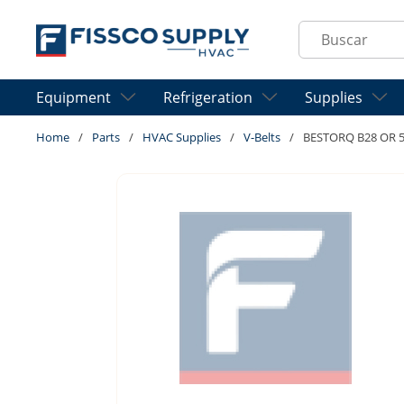
Skip to main content
Site Search
Equipment
Refrigeration
Supplies
Home
/
Parts
/
HVAC Supplies
/
V-Belts
/
BESTORQ B28 OR 5