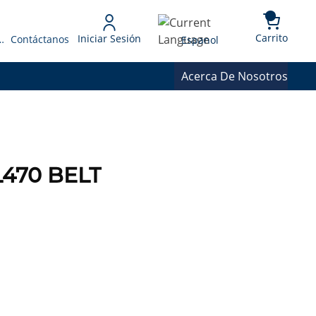
{0} 
Language
Carrito
Iniciar Sesión
 Presupuesto
Contáctanos
Espanol
Acerca De Nosotros
470 BELT