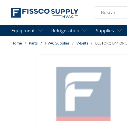
Skip to main content
Site Search
Equipment
Refrigeration
Supplies
Home
/
Parts
/
HVAC Supplies
/
V-Belts
/
BESTORQ B44 OR 5