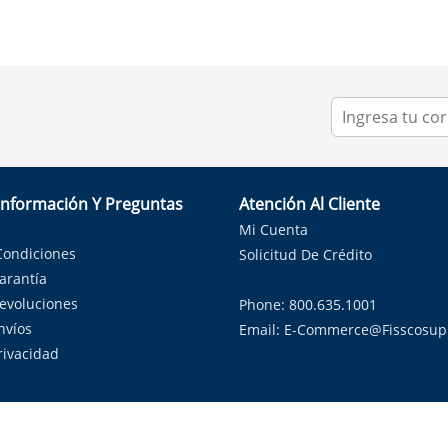
Información Y Preguntas
Atención Al Cliente
Mi Cuenta
Condiciones
Solicitud De Crédito
Garantía
Devoluciones
Phone: 800.635.1001
nvíos
Email:
E-Commerce@fisscosup
Privacidad
ndo con orgullo soluciones de HVAC en el estado de la Estrella Sol