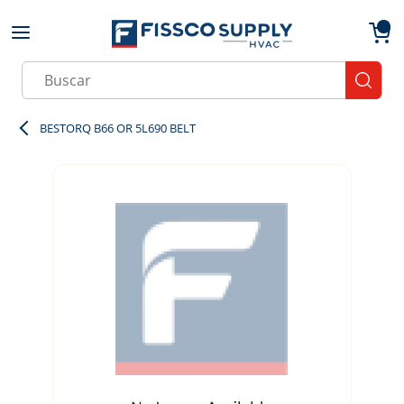
Skip to main content
menu
{0}
Site Search
submit
BESTORQ B66 OR 5L690 BELT