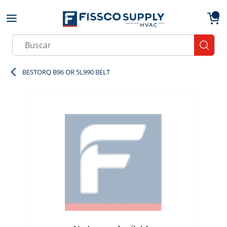
Skip to main content
menu
{0}
Site Search
submit
BESTORQ B96 OR 5L990 BELT