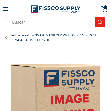
Skip to main content
menu
{0}
Site Search
submit
Yellow Jacket 42036 A2L MANIFOLD W/ HOSES YJ SERIES 41
R32/454B/410A PSI HAV60