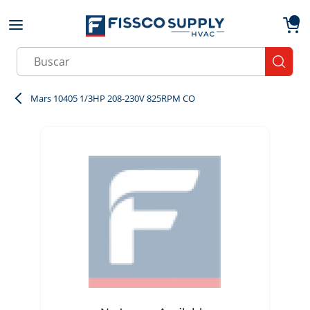
Skip to main content
menu
{0}
Site Search
submit
Mars 10405 1/3HP 208-230V 825RPM CO