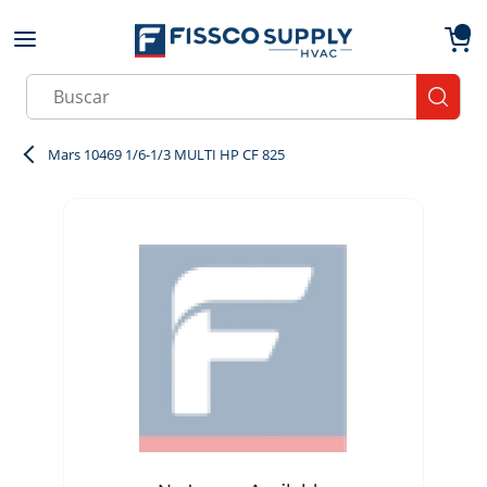
Skip to main content
menu
{0}
Site Search
submit
Mars 10469 1/6-1/3 MULTI HP CF 825