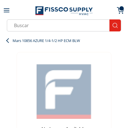
Skip to main content
menu
{0}
Site Search
submit
Mars 10856 AZURE 1/4-1/2 HP ECM BLW