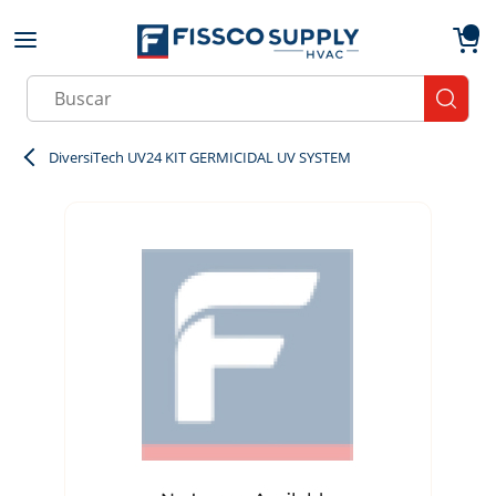
Skip to main content
menu
{0}
Site Search
submit
DiversiTech UV24 KIT GERMICIDAL UV SYSTEM