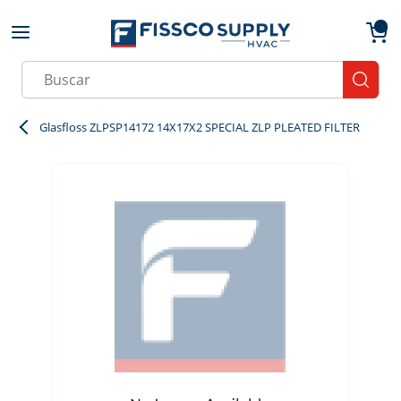
Skip to main content
menu
{0}
Site Search
submit
Glasfloss ZLPSP14172 14X17X2 SPECIAL ZLP PLEATED FILTER