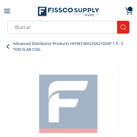
Skip to main content
menu
{0}
Site Search
submit
Advanced Distributor Products HH58136A225A2102AP 1.5 - 3
TON SLAB COIL