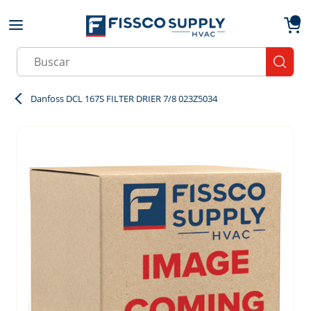
Skip to main content
menu
{0}
Site Search
submit
Danfoss DCL 167S FILTER DRIER 7/8 023Z5034