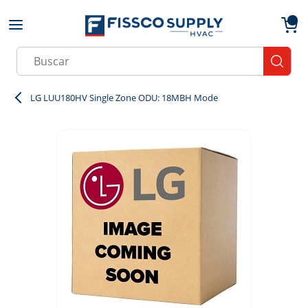
Skip to main content
menu
{0}
Site Search
submit
LG LUU180HV Single Zone ODU: 18MBH Mode