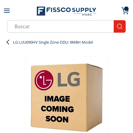
Skip to main content
menu
{0}
Site Search
submit
LG LUU090HV Single Zone ODU: 9MBH Model