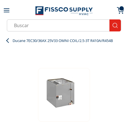
Skip to main content
menu
{0}
Site Search
submit
Ducane 7EC30/36AX 25V33 OMNI COIL/2.5-3T R410A/R454B