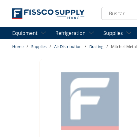
Skip to main content
Site Search
Equipment
Refrigeration
Supplies
Home
/
Supplies
/
Air Distribution
/
Ducting
/
Mitchell Meta