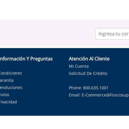
Información Y Preguntas
Atención Al Cliente
Mi Cuenta
Condiciones
Solicitud De Crédito
Garantía
Devoluciones
Phone: 800.635.1001
nvíos
Email:
E-Commerce@fisscosup
Privacidad
ndo con orgullo soluciones de HVAC en el estado de la Estrella Sol