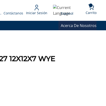
{0} 
Language
Carrito
Iniciar Sesión
 Presupuesto
Contáctanos
Espanol
Acerca De Nosotros
127 12X12X7 WYE