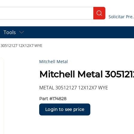
submit search
Solicitar
Tools
l 30512127 12X12X7 WYE
Mitchell Metal
Mitchell Metal 30512
METAL 30512127 12X12X7 WYE
Part #
174828
Login to see price