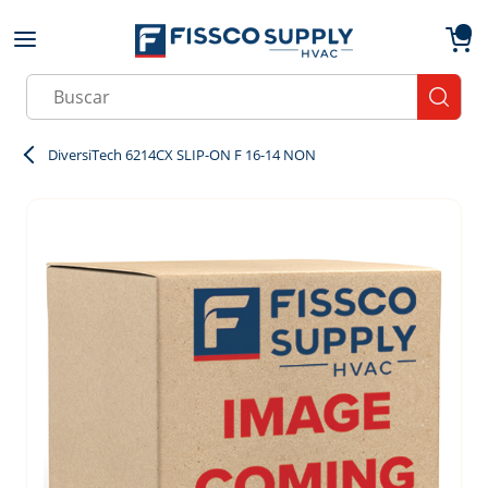
Skip to main content
menu
{0}
Site Search
submit
DiversiTech 6214CX SLIP-ON F 16-14 NON