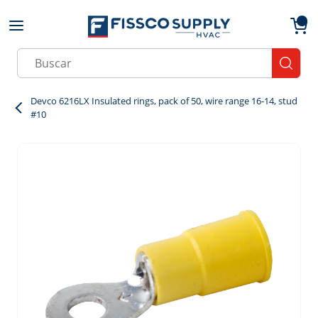
Skip to main content
menu
{0}
Site Search
submit
Devco 6216LX Insulated rings, pack of 50, wire range 16-14, stud
#10