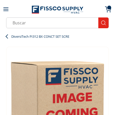
Skip to main content
menu
{0}
Site Search
submit
DiversiTech PI312 BX CONCT SET SCRE