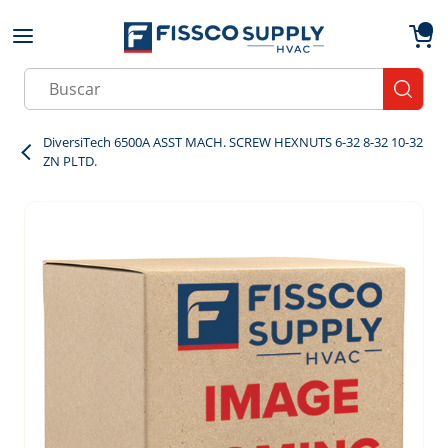
Skip to main content
menu
{0}
Site Search
submit
DiversiTech 6500A ASST MACH. SCREW HEXNUTS 6-32 8-32 10-32
ZN PLTD.