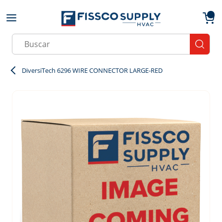
Skip to main content
menu
{0}
Site Search
submit
DiversiTech 6296 WIRE CONNECTOR LARGE-RED