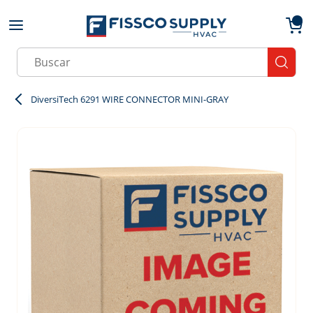
Skip to main content
menu
{0}
Site Search
submit
DiversiTech 6291 WIRE CONNECTOR MINI-GRAY