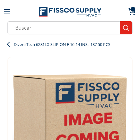
Skip to main content
menu
{0}
Site Search
submit
DiversiTech 6281LX SLIP-ON F 16-14 INS. .187 50 PCS