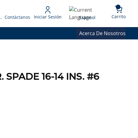
{0} 
Language
Carrito
Iniciar Sesión
 Presupuesto
Contáctanos
Espanol
Acerca De Nosotros
. SPADE 16-14 INS. #6