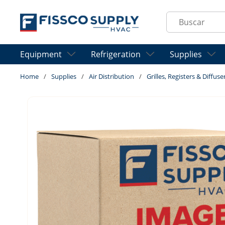
Skip to main content
Site Search
Equipment
Refrigeration
Supplies
Home
/
Supplies
/
Air Distribution
/
Grilles, Registers & Diffuse