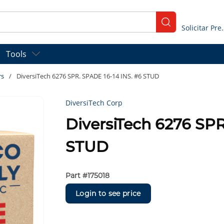
submit search
Solicitar
Tools
rs
/
DiversiTech 6276 SPR. SPADE 16-14 INS. #6 STUD
DiversiTech Corp
DiversiTech 6276 SPR
STUD
Part #
175018
Login to see price