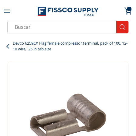
Skip to main content
menu
{0}
Site Search
submit
Devco 6259CX Flag female compressor terminal, pack of 100, 12-
10 wire, .25 in tab size