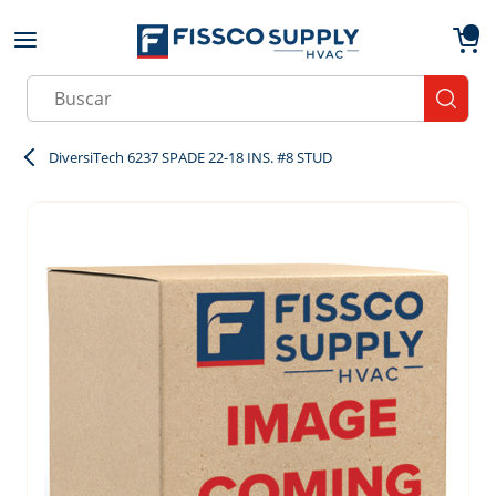
Skip to main content
menu
{0}
Site Search
submit
DiversiTech 6237 SPADE 22-18 INS. #8 STUD