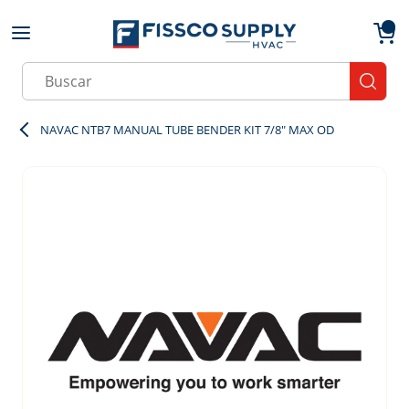
Skip to main content
menu
{0}
Site Search
submit
NAVAC NTB7 MANUAL TUBE BENDER KIT 7/8" MAX OD