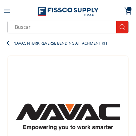
Skip to main content
menu
{0}
Site Search
submit
NAVAC NTBRK REVERSE BENDING ATTACHMENT KIT