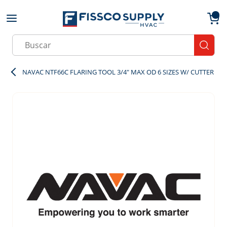
Skip to main content
menu
{0}
Site Search
submit
NAVAC NTF66C FLARING TOOL 3/4" MAX OD 6 SIZES W/ CUTTER