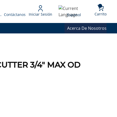
{0} 
Language
Carrito
Iniciar Sesión
 Presupuesto
Contáctanos
Espanol
Acerca De Nosotros
UTTER 3/4" MAX OD