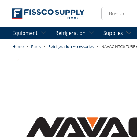
Skip to main content
Site Search
Equipment
Refrigeration
Supplies
Home
/
Parts
/
Refrigeration Accessories
/
NAVAC NTC6 TUBE 