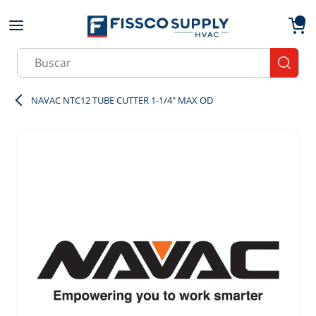
Skip to main content
menu
{0}
Site Search
submit
NAVAC NTC12 TUBE CUTTER 1-1/4" MAX OD