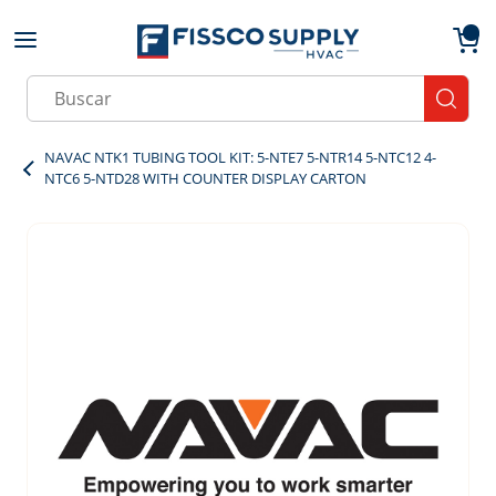
Skip to main content
menu
{0}
Site Search
submit
NAVAC NTK1 TUBING TOOL KIT: 5-NTE7 5-NTR14 5-NTC12 4-
NTC6 5-NTD28 WITH COUNTER DISPLAY CARTON