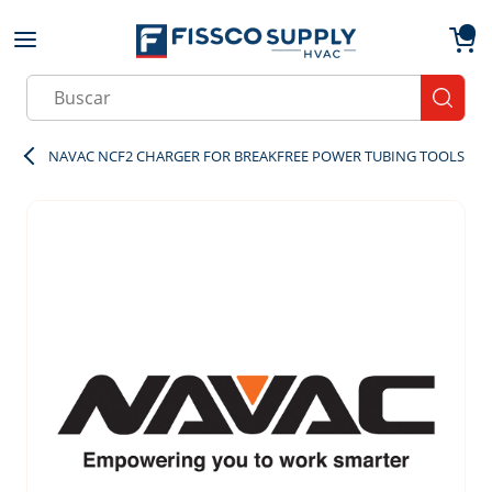
Skip to main content
menu
{0}
Site Search
submit
NAVAC NCF2 CHARGER FOR BREAKFREE POWER TUBING TOOLS