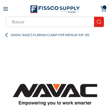
Skip to main content
menu
{0}
Site Search
submit
NAVAC NAQC5 FLARING CLAMP FOR NEF6LM 5/8" OD