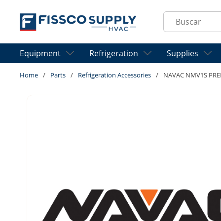
Skip to main content
Site Search
Equipment
Refrigeration
Supplies
Home
/
Parts
/
Refrigeration Accessories
/
NAVAC NMV1S PR