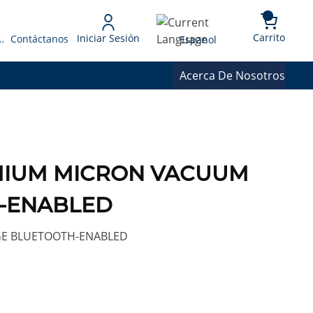
{0} 
Language
Carrito
Iniciar Sesión
 Presupuesto
Contáctanos
Espanol
Acerca De Nosotros
MIUM MICRON VACUUM
-ENABLED
E BLUETOOTH-ENABLED