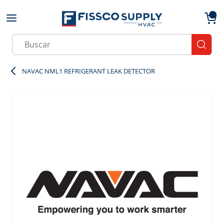
Skip to main content
menu
{0}
Site Search
submit
NAVAC NML1 REFRIGERANT LEAK DETECTOR