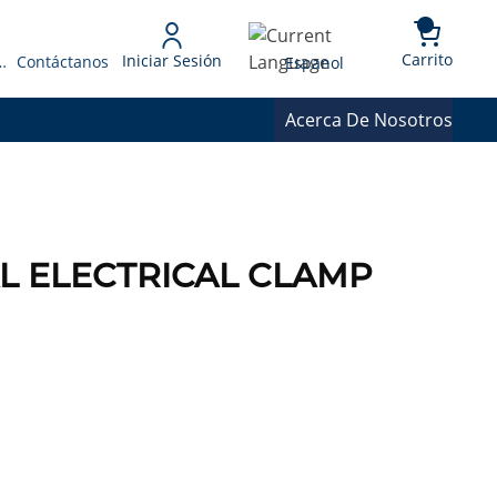
{0} 
Language
Carrito
Iniciar Sesión
 Presupuesto
Contáctanos
Espanol
Acerca De Nosotros
AL ELECTRICAL CLAMP