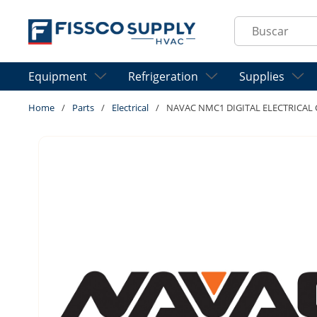
Skip to main content
Site Search
Equipment
Refrigeration
Supplies
Home
/
Parts
/
Electrical
/
NAVAC NMC1 DIGITAL ELECTRICAL