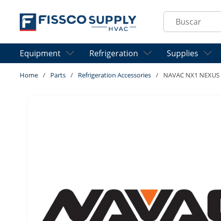
Skip to main content
Site Search
Equipment
Refrigeration
Supplies
Home
/
Parts
/
Refrigeration Accessories
/
NAVAC NX1 NEXUS