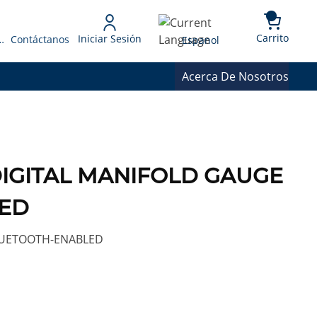
{0} 
Language
Carrito
Iniciar Sesión
 Presupuesto
Contáctanos
Espanol
Acerca De Nosotros
DIGITAL MANIFOLD GAUGE
ED
LUETOOTH-ENABLED